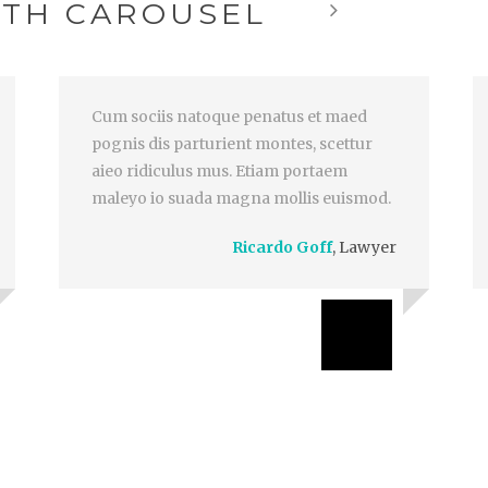
ITH CAROUSEL
Cum sociis natoque penatus et maed
pognis dis parturient montes, scettur
aieo ridiculus mus. Etiam portaem
maleyo io suada magna mollis euismod.
Ricardo Goff
,
Lawyer