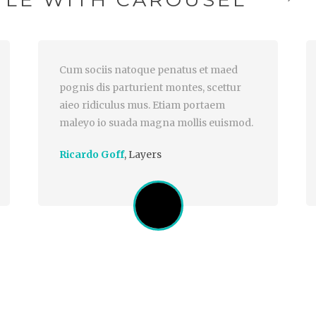
Cum sociis natoque penatus et maed
pognis dis parturient montes, scettur
aieo ridiculus mus. Etiam portaem
maleyo io suada magna mollis euismod.
Ricardo Goff
,
Layers