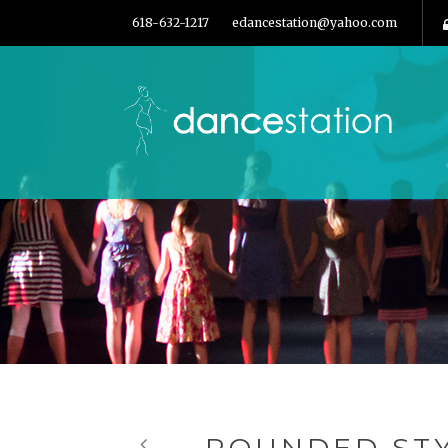
618-632-1217
edancestation@yahoo.com
ROUNDED STY