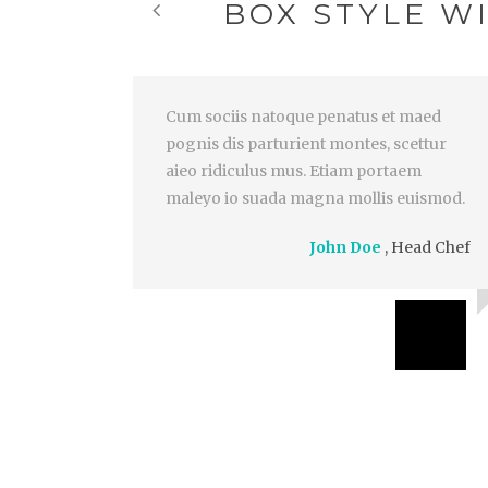
BOX STYLE W
Cum sociis natoque penatus et maed
pognis dis parturient montes, scettur
aieo ridiculus mus. Etiam portaem
maleyo io suada magna mollis euismod.
John Doe
,
Head Chef