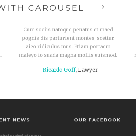
 WITH CAROUSEL
Cum sociis natoque penatus et maed
pognis dis parturient montes, scettur
aieo ridiculus mus. Etiam portaem
.
maleyo io suada magna mollis euismod.
Ricardo Goff
,
Lawyer
ENT NEWS
OUR FACEBOOK