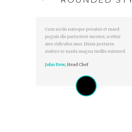
Cum sociis natoque penatus et maed
pognis dis parturient montes, scettur
aieo ridiculus mus. Etiam portaem
maleyo io suada magna mollis euismod.
John Dow
,
Head Chef