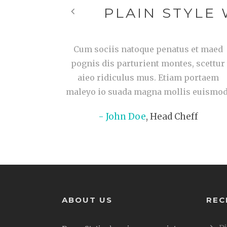
PLAIN STYLE
Cum sociis natoque penatus et maed
pognis dis parturient montes, scettur
aieo ridiculus mus. Etiam portaem
maleyo io suada magna mollis euismod
John Doe
,
Head Cheff
ABOUT US
REC